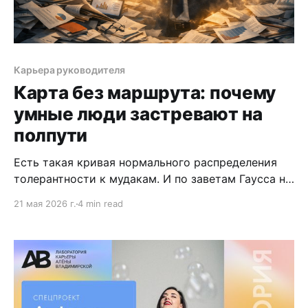
Карьера руководителя
Карта без маршрута: почему
умные люди застревают на
полпути
Есть такая кривая нормального распределения
толерантности к мудакам. И по заветам Гаусса не
менее ⅔ всех людей терпят мудачество,
21 мая 2026 г.
4 min read
принимая это за развивающий опыт.