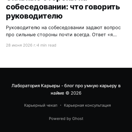
собеседовании: что говорить
руководителю
Руководителю на собеседовании задают вопрос
про сильные стороны почти всегда. Ответ «я
ответственный и стрессоустойчивый» работает
28 июня 2026 г.
4 min read
против вас: это словарь линейного сотрудника.
Управленца оценивают по другим осям —
масштаб решений, влияние на бизнес-результат,
способность держать команду в нестабильности.
В этом материале — пять сильных сторон,
которые реально продают вас как руководителя,
Лаборатория Карьеры - блог про умную карьеру в
найме
© 2026
Карьерный чекап
Карьерная консультация
Powered by Ghost