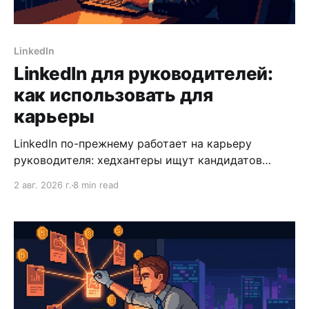
LinkedIn
LinkedIn для руководителей:
как использовать для
карьеры
LinkedIn по-прежнему работает на карьеру
руководителя: хедхантеры ищут кандидатов
именно там. Разбираем, как настроить профиль,
2 авг. 2026 г.
8 min read
выстроить видимость и не упускать входящие
предложения.