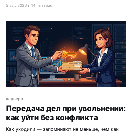
руководитель отдела, директор функции,
5 авг. 2026 г.
14 min read
генеральный директор. Компания давала
должность, статус, доступ к проектам, систему
развития и понятный следующий шаг.
Ориентиром служил собственный руководитель, а
горизонт планирования спокойно растягивался на
десять лет вперед. Сейчас эта логика работает
хуже. Организации быстрее
карьера
Передача дел при увольнении:
как уйти без конфликта
Как уходили — запоминают не меньше, чем как