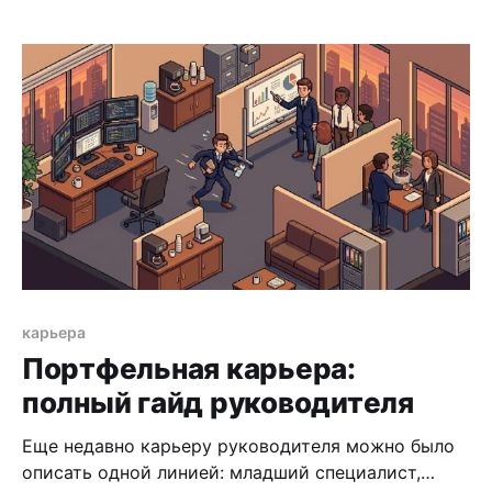
Экспертиза есть, спрос на нее вроде бы тоже,
остается добавить консультирование,
преподавание или советничество к основной
роли. На бумаге все складывается. На практике
половина таких запусков затухает в
карьера
Портфельная карьера:
полный гайд руководителя
Еще недавно карьеру руководителя можно было
описать одной линией: младший специалист,