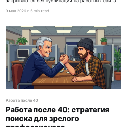
закрываются без публикации на работных сайтах.
Рекомендация, упоминание в нужном разговоре,
9 мая 2026 г.
6 min read
звонок знакомому — так заполняется скрытый
рынок труда. При этом большинство людей
строят связи хаотично: обмениваются визитками
на конференциях, добавляются в LinkedIn и
забывают друг о друге на годы. Эта статья
Работа после 40
Работа после 40: стратегия
поиска для зрелого