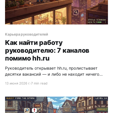
Карьера руководителей
Как найти работу
руководителю: 7 каналов
помимо hh.ru
Руководитель открывает hh.ru, пролистывает
десятки вакансий — и либо не находит ничего
подходящего, либо откликается в пустоту. Это не
13 июня 2026 г.
7 min read
случайность. Открытый рынок вакансий — лишь
20–30% от реального рынка для C-level и топ-
менеджеров. Остальные 70–80% позиций
закрываются через скрытые каналы:
рекомендации, executive search, прямые выходы