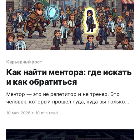
на работодателей.
Карьерный рост
Как найти ментора: где искать
и как обратиться
Ментор — это не репетитор и не тренер. Это
человек, который прошёл туда, куда вы только
идёте, и готов делиться опытом, а не просто
10 мая 2026 г.
10 min read
советами из книг. Правильно выстроенное
менторство сокращает путь к цели в разы: вы
избегаете чужих ошибок, получаете нужные связи
и видите свои слепые зоны глазами того, кто