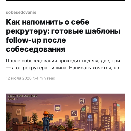
sobesedovanie
Как напомнить о себе
рекрутеру: готовые шаблоны
follow-up после
собеседования
После собеседования проходит неделя, две, три
— а от рекрутера тишина. Написать хочется, но
каждый черновик кажется навязчивым.
12 июля 2026 г.
4 min read
Отдельная тема — какие ошибки на
собеседовании сами по себе программируют
молчание рекрутера. Разбираем пять типовых
ситуаций и даём готовые тексты, которые можно
скопировать под свой случай. Общие правила
простые. Одно сообщение — одна цель.