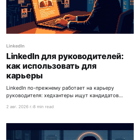
LinkedIn
LinkedIn для руководителей:
как использовать для
карьеры
LinkedIn по-прежнему работает на карьеру
руководителя: хедхантеры ищут кандидатов
именно там. Разбираем, как настроить профиль,
2 авг. 2026 г.
8 min read
выстроить видимость и не упускать входящие
предложения.