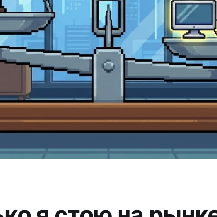
ко я стою на рынк