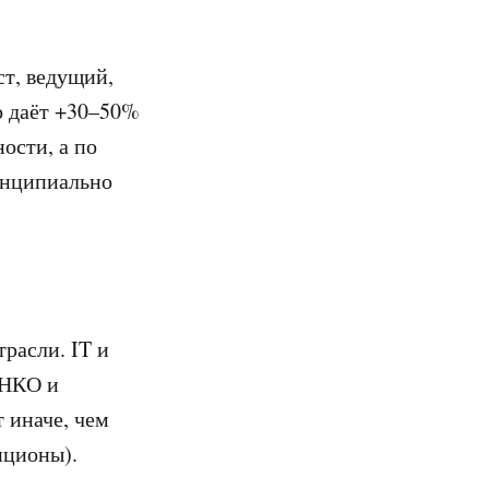
ст, ведущий,
ко даёт +30–50%
ости, а по
инципиально
расли. IT и
 НКО и
 иначе, чем
пционы).