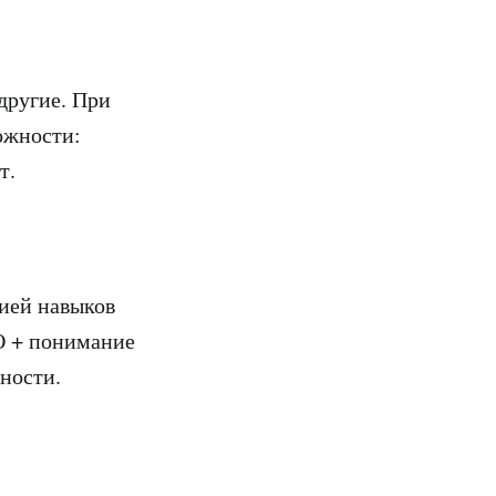
другие. При
ожности:
т.
ией навыков
О + понимание
ьности.