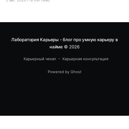
его продвигал, а рекрутер останавливался и
читал дальше.
Лаборатория Карьеры - блог про умную карьеру в
найме
© 2026
Карьерный чекап
Карьерная консультация
Powered by Ghost